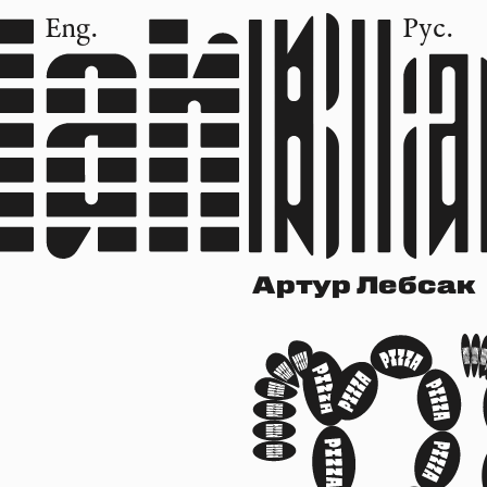
Eng.
Рус.
Артур Лебсак