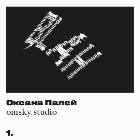
Оксана Палей
omsky.studio
1.